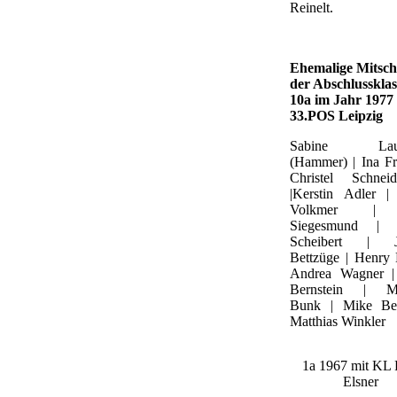
Reinelt.
Ehemalige Mitsch
der Abschlussklas
10a im Jahr 1977
33.POS Leipzig
Sabine Laug
(Hammer) | Ina Fre
Christel Schnei
|Kerstin Adler |
Volkmer |
Siegesmund |
Scheibert | J
Bettzüge | Henry 
Andrea Wagner |
Bernstein | Mi
Bunk | Mike Ber
Matthias Winkler
1a 1967 mit KL 
Elsner