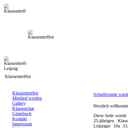
Klassentreffen
Klassentreffen
Schulfreunde wied
Mitglied werden
Gallery
Herzlich willkomm
Klassenchat
Gästebuch
Diese Seite wurde 
Kontakt
25-jährigen Klas
Impressum
Leipziger 10a 3